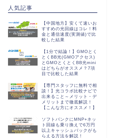
人気記事
【中国地方】安くて速いお
すすめの光回線はコレ！料
金と通信速度(実測値)で比
較した結果
【1分で結論！】GMOとく
とくBB光(GMOアクセス)
とGMOとくとくBB光mini
はどちらがオススメ？7項
目で比較した結果
【専門スタッフに無料で相
談！】光コラボ比較ナビで
出来ること～メリット・デ
メリットまで徹底解説！
【こんな方にオススメ！】
ソフトバンクにMNP+ネッ
ト回線も乗り換えで6万円
以上キャッシュバックがも
らえる方法を解説！