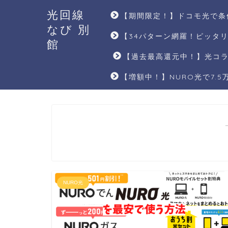
光回線
【期間限定！】ドコモ光で条
なび 別
【34パターン網羅！ピッタ
館
【過去最高還元中！】光コラ
【増額中！】NURO光で7.
NURO光