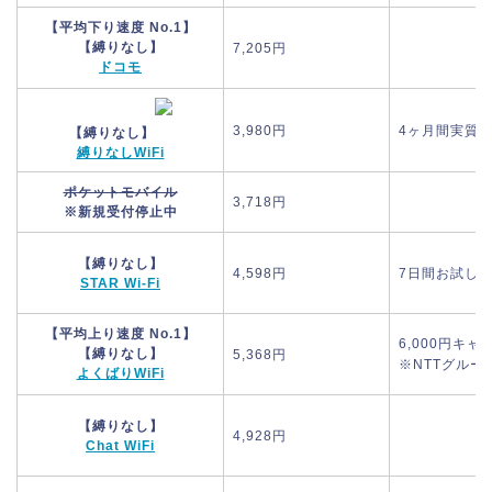
【平均下り速度 No.1】
【縛りなし】
7,205円
ドコモ
3,980円
4ヶ月間実質
【縛りなし】
縛りなしWiFi
ポケットモバイル
3,718円
※新規受付停止中
【縛りなし】
4,598円
7日間お試し
STAR Wi-Fi
【平均上り速度 No.1】
6,000円キ
【縛りなし】
5,368円
※NTTグルー
よくばりWiFi
【縛りなし】
4,928円
Chat WiFi