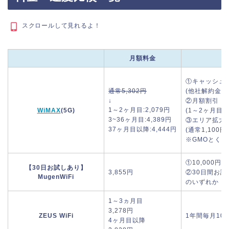
スクロールして見れるよ！
月額料金
①キャッシュバ
通常5,302円
(他社解約金がか
↓
②月額割引 3
1～2ヶ月目:2,079円
WiMAX
(5G)
(1～2ヶ月目:
3~36ヶ月目:4,389円
③エリア拡大
37ヶ月目以降:4,444円
(通常1,100円
※GMOとく
①10,000
【30日お試しあり】
3,855円
②30日間お試
MugenWiFi
のいずれか
1～3ヵ月目
3,278円
ZEUS WiFi
1年間毎月10
4ヶ月目以降