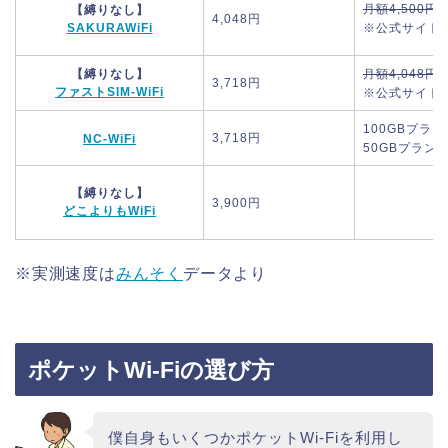
月額4,500円
【縛りなし】
4,048円
SAKURAWiFi
※公式サイト
【縛りなし】
月額4,048円
3,718円
ファストSIM-WiFi
※公式サイト
100GBプラ
3,718円
NC-WiFi
50GBプラン
【縛りなし】
3,900円
どこよりもWiFi
※実測速度は
みんそく
データより
ポケットWi-Fiの選び方
僕自身もいくつかポケットWi-Fiを利用し