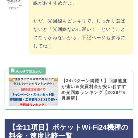
線がおすすめだよ。
天使先生
ただ、光回線もピンキリで、しっかり選ば
ないと「光回線なのに遅い！」ということ
になりかねないから、下記ページも参考に
してね！
【34パターン網羅！】回線速度
が速い＆実質料金が安いおすす
め光回線ランキング【2026年6
月最新】
【全11項目】ポケットWi-Fi24機種の
料金・速度比較一覧