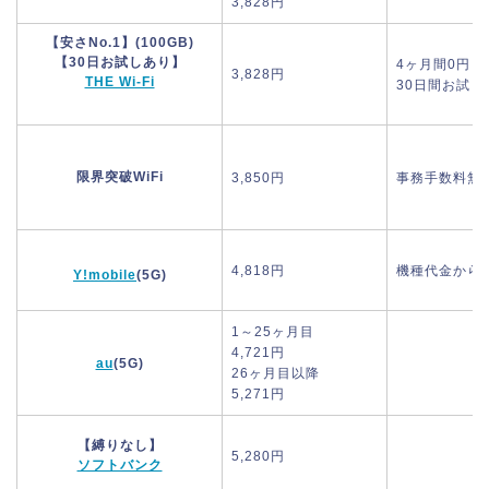
3,828円
【安さNo.1】(100GB)
【30日お試しあり】
4ヶ月間0円
3,828円
THE Wi-Fi
30日間お試し
限界突破WiFi
3,850円
事務手数料無
4,818円
機種代金から1
Y!mobile
(5G)
1～25ヶ月目
4,721円
au
(5G)
26ヶ月目以降
5,271円
【縛りなし】
5,280円
ソフトバンク