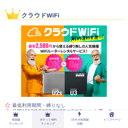
クラウドWiFi
最低利用期間・縛りなし
月間100GB/50GB/20GBの3プランから選べる
各プランの上限まで制限なし
光回線
ポケットWiFi
10ギガ光回線
トップページ
2,200円のみでいつでもプラン変更可能
ランキング
ランキング
比較