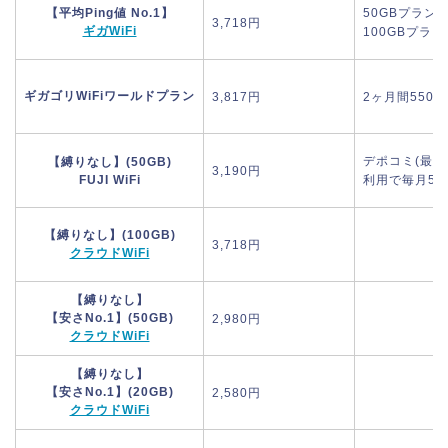
【平均Ping値 No.1】
50GBプラン:
3,718円
ギガWiFi
100GBプラン
ギガゴリWiFiワールドプラン
3,817円
2ヶ月間550
デポコミ(最初
【縛りなし】(50GB)
3,190円
FUJI WiFi
利用で毎月55
【縛りなし】(100GB)
3,718円
クラウドWiFi
【縛りなし】
【安さNo.1】(50GB)
2,980円
クラウドWiFi
【縛りなし】
【安さNo.1】(20GB)
2,580円
クラウドWiFi