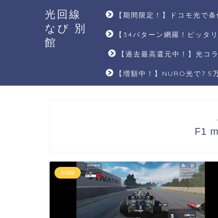
光回線
【期間限定！】ドコモ光で条
なび 別
【34パターン網羅！ピッタ
館
【過去最高還元中！】光コラ
【増額中！】NURO光で7.
F1 m
光回線