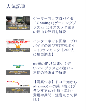
人気記事
ゲーマー向けプロバイダ
「Gaming+(ゲーミングプ
ラス)」はオススメ？速さ
の理由や評判を解説！
インターネット回線・プロ
バイダの選び方(重視ポイ
ント)ランキング【200人
に独自調査】
eo光のIPv6は速い？遅
い？v6プラスとの違い～
速度の秘密まで解説！
【写真つき】ドコモ光から
ahamo光への乗り換え(プ
ラン変更)の手順・流れ～
費用や期間・注意点まで解
説！