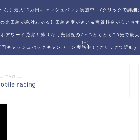
件なし最大10万円キャッシュバック実施中！(クリックで詳細)
リの光回線が絶対わかる】回線速度が速い＆実質料金が安いおす
ボアワード受賞！縛りなし光回線のGMOとくとくBB光で最大1
細)
5万円キャッシュバックキャンペーン実施中！(クリックで詳細)
― TAG ―
obile racing