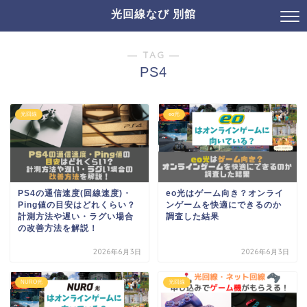
光回線なび 別館
― TAG ―
PS4
光回線
eo光
PS4の通信速度(回線速度)・
eo光はゲーム向き？オンライ
Ping値の目安はどれくらい？
ンゲームを快適にできるのか
計測方法や遅い・ラグい場合
調査した結果
の改善方法を解説！
2026年6月3日
2026年6月3日
NURO光
光回線