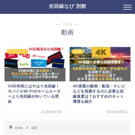
光回線なび 別館
― TAG ―
動画
ホームルーター
光回線
VOD利用にはやはり光回線！
4K画質の動画・配信・テレビ
モバイルWi-Fiやホームルータ
などを視聴するのに必要な回
ーより光回線が向いている理
線速度は？おすすめのネット
由
環境も紹介
2026年6月3日
2026年6月3日
HOME
動画