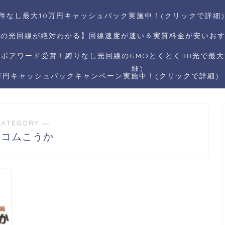
件なし最大10万円キャッシュバック実施中！(クリックで詳細)
リの光回線が絶対わかる】回線速度が速い＆実質料金が安いおす
ボアワード受賞！縛りなし光回線のGMOとくとくBB光で最大1
細)
5万円キャッシュバックキャンペーン実施中！(クリックで詳細)
CATEGORY ―
いコムこうか