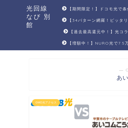
光回線
【期間限定！】ドコモ光で条
なび 別
【34パターン網羅！ピッタ
館
【過去最高還元中！】光コラ
【増額中！】NURO光で7.
― 
あ
GMO光アクセス