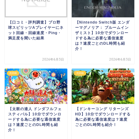
【口コミ・評判調査】プロ野
【Nintendo Switch版 エンダ
球スピリッツAプレイヤーにネ
ーマグノリア： ブルームイン
ット回線・回線速度・Ping・
ザミスト】10分でダウンロー
満足度を聞いた結果
ドする為に必要な通信速度
は？速度ごとのDL時間も紹
介！
2026年6月3日
2026年6月3日
光回線
光回線
【太鼓の達人 ドンダフルフェ
【ドンキーコング リターンズ
スティバル】10分でダウンロ
HD】10分でダウンロードする
ードする為に必要な通信速度
為に必要な通信速度は？速度
は？速度ごとのDL時間も紹
ごとのDL時間も紹介！
介！