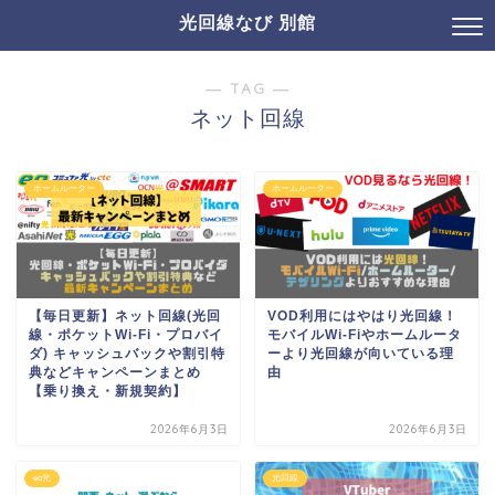
光回線なび 別館
― TAG ―
ネット回線
ホームルーター
ホームルーター
【毎日更新】ネット回線(光回
VOD利用にはやはり光回線！
線・ポケットWi-Fi・プロバイ
モバイルWi-Fiやホームルータ
ダ) キャッシュバックや割引特
ーより光回線が向いている理
典などキャンペーンまとめ
由
【乗り換え・新規契約】
2026年6月3日
2026年6月3日
eo光
光回線