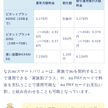
割引適用後の月額
通常月額料金
割引額
料金
ピタットプラン
4G/5G（1GBま
3,278円
対象外
3,278円
で）
（〜4GB）4,92
（〜4GB）4,378
ピタットプラン4
8円
円
550円
G/5G
（〜7GB）6,57
（〜7GB）6,028
（1GB〜7GB）
8円
円
使い放題MAX4G/
1,100
7,238円
6,138円
円
5G
なおauスマートバリューは、家族でauを契約すること
で適用できる「家族割プラス」や、au PAYカードで料
金を支払うことで適用可能な「au PAYカードお支払い
割」と組み合わせることも可能となっています。