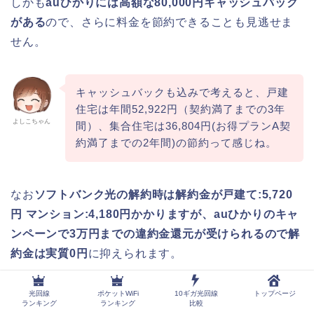
しかも
auひかりには高額な80,000円キャッシュバック
がある
ので、さらに料金を節約できることも見逃せま
せん。
キャッシュバックも込みで考えると、戸建
住宅は年間52,922円（契約満了までの3年
よしこちゃん
間）、集合住宅は36,804円(お得プランA契
約満了までの2年間)の節約って感じね。
なお
ソフトバンク光の解約時は解約金が戸建て:5,720
円 マンション:4,180円かかりますが、auひかりのキャ
ンペーンで3万円までの違約金還元が受けられるので解
約金は実質0円
に抑えられます。
光回線
ポケットWiFi
10ギガ光回線
トップページ
ただし戸建住宅の場合は、auひかりを解約する際に
ランキング
ランキング
比較