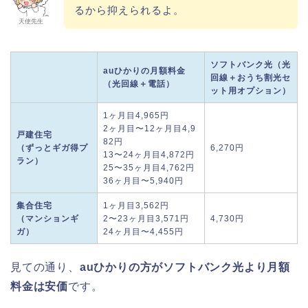
るから抑えられるよ。
天使先生
ソフトバンク光
（光
auひかりの月額料金
回線＋おうち割光セ
（光回線＋電話）
ット用オプション）
1ヶ月目4,965円
2ヶ月目〜12ヶ月目4,9
戸建住宅
82円
（ずっとギガ得プ
6,270円
13〜24ヶ月目4,872円
ラン）
25〜35ヶ月目4,762円
36ヶ月目〜5,940円
集合住宅
1ヶ月目3,562円
（マンションギ
2〜23ヶ月目3,571円
4,730円
ガ）
24ヶ月目〜4,455円
見ての通り、
auひかりの方がソフトバンク光より月額
料金は
安価
です。