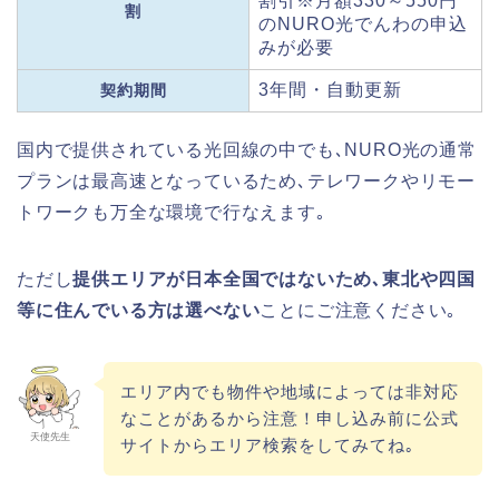
割引※月額330～550円
割
のNURO光でんわの申込
みが必要
3年間・自動更新
契約期間
国内で提供されている光回線の中でも､NURO光の通常
プランは最高速となっているため､テレワークやリモー
トワークも万全な環境で行なえます｡
ただし
提供エリアが日本全国ではないため､東北や四国
等に住んでいる方は選べない
ことにご注意ください｡
エリア内でも物件や地域によっては非対応
なことがあるから注意！申し込み前に公式
天使先生
サイトからエリア検索をしてみてね｡