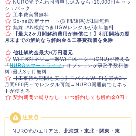
NURO光でんわ同時申し込みなら+10,000円キャッ
シュバック
工事費実質無料
So-net設定サポート(訪問/遠隔)が1回無料
無線LAN機能つきHGWレンタルが永年無料
【最大2ヶ月間解約費用が無償に！】利用開始の翌
月末までの解約なら解約金＆工事費残債を免除
他社解約金最大6万円還元
Wi-Fi6対応ソニー製Wi-Fiルーター(ONU)が使える
「
NUROスマートライフ
」オプションが事務手数料無
料+最大3ヶ月無料
【工事待ち期間も安心】モバイルWi-Fiを最大2ヶ
月間980円～でレンタル可能→NURO開通前でもネッ
トが使える
契約期間の縛りなし！いつ解約しても解約金0円！
NURO光のエリアは、
北海道・東北・関東・東