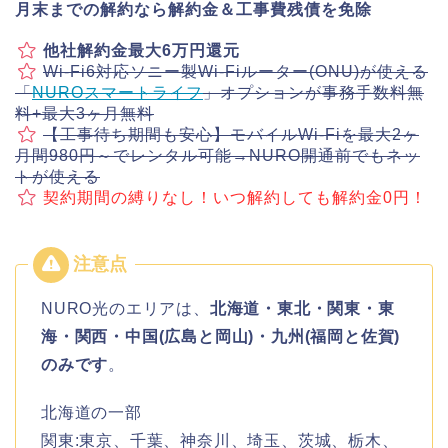
月末までの解約なら解約金＆工事費残債を免除
他社解約金最大6万円還元
Wi-Fi6対応ソニー製Wi-Fiルーター(ONU)が使える
「
NUROスマートライフ
」オプションが事務手数料無
料+最大3ヶ月無料
【工事待ち期間も安心】モバイルWi-Fiを最大2ヶ
月間980円～でレンタル可能→NURO開通前でもネッ
トが使える
契約期間の縛りなし！いつ解約しても解約金0円！
NURO光のエリアは、
北海道・東北・関東・東
海・関西・中国(広島と岡山)・九州(福岡と佐賀)
のみです
。
北海道の一部
関東:東京、千葉、神奈川、埼玉、茨城、栃木、