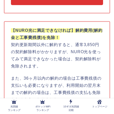
【NURO光に満足できなければ】解約費用(解約
金と工事費残債)を免除！
契約更新期間以外に解約すると、通常3,850円
の契約解除料がかかりますが、NURO光を使っ
てみて満足できなかった場合は、契約解除料が
免除されます。
また、36ヶ月以内の解約の場合は工事費残債の
支払いも必要になりますが、利用開始の翌月末
までの解約の場合は、工事費残債の支払も免除
されるようになりました。
光回線
ポケットWiFi
10ギガ光回線
トップページ
ランキング
ランキング
比較
これにより、
NURO光が、最大2ヶ月間解約費