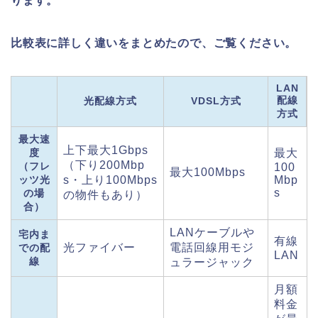
ります。
比較表に詳しく違いをまとめたので、ご覧ください。
LAN
配線
光配線方式
VDSL方式
方式
最大速
上下最大1Gbps
度
最大
（下り200Mbp
（フレ
100
最大100Mbps
ッツ光
s・上り100Mbps
Mbp
s
の場
の物件もあり）
合）
LANケーブルや
宅内ま
有線
光ファイバー
電話回線用モジ
での配
LAN
線
ュラージャック
月額
料金