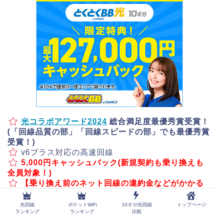
光コラボアワード2024
総合満足度最優秀賞受賞！
(「回線品質の部」「回線スピードの部」でも最優秀賞
受賞！)
v6プラス対応の高速回線
5,000円キャッシュバック(新規契約も乗り換えも
全員対象！)
【乗り換え前のネット回線の違約金などがかかる
場合】最大6万円キャッシュバック！(5,000円キャッシ
ュバックと併せて最大6.5万円キャッシュバック！)
光回線
ポケットWiFi
10ギガ光回線
トップページ
ランキング
ランキング
比較
オプション加入で、さらに最大27,000円キャッシ