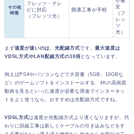
が最
フレッツ・テレ
安
その他
ビに対応
開通工事が手軽
特徴
（フ
（フレッツ光）
レッ
ツ
光）
まず
速度が速いのは、光配線方式
です。
最大速度は
VDSL方式やLAN配線方式の10倍
となっています。
例えばPS4やパソコンなどで大容量（5GB、10GBな
ど）のゲームソフトをインストールする、4Kの高画質
動画を見るといった速度が必要な用途でインターネッ
トをよく使うなら、おすすめは光配線方式ですね。
VDSL方式
は速度が光配線方式より遅くなりますが、代
わりに回線工事は新しくケーブルの引き込みなどをす